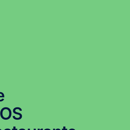
e
POS