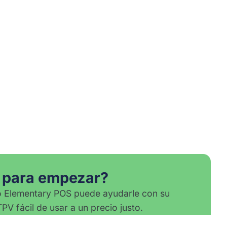
o para empezar?
Elementary POS puede ayudarle con su
PV fácil de usar a un precio justo.