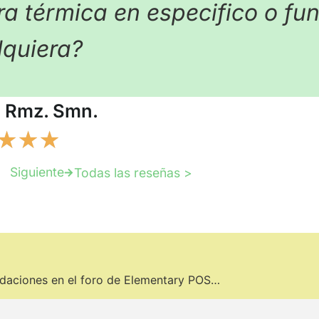
a térmica en especifico o fu
lquiera?
a Rmz. Smn.
★
★
★
Siguiente
Todas las reseñas >
daciones en el foro de Elementary POS…