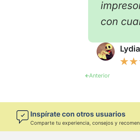
impresor
con cua
Lydi
★
★
Anterior
Inspírate con otros usuarios
Comparte tu experiencia, consejos y recomen