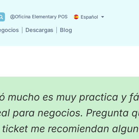
English
Oficina Elementary POS
Español
Deutsch
egocios
Descargas
Blog
as
Precios
Tipos de Negocios
Descargas
Blo
ó mucho es muy practica y fá
eal para negocios. Pregunta q
r ticket me recomiendan algu