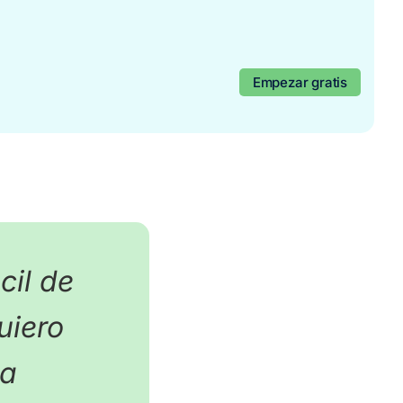
Empezar gratis
g
Empezar gratis
cil de
uiero
na