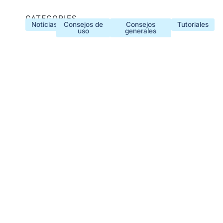
CATEGORIES
Noticias
Consejos de
Consejos
Tutoriales
uso
generales