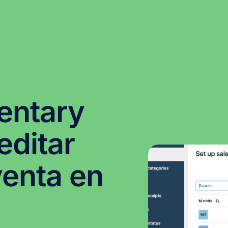
entary
ditar
venta en