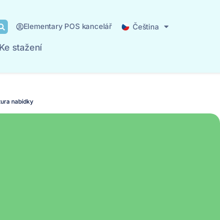
Deutsch
Elementary POS kancelář
Čeština
Español
Ke stažení
ny
Typ podniku
Blog
Ke stažení
tura nabídky