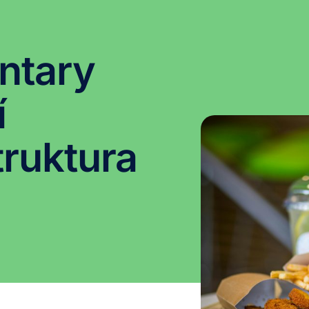
ntary
í
truktura