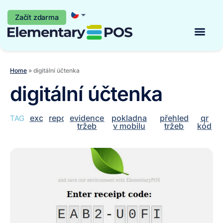
Začít zdarma
Začít zdarma
Home
»
digitální účtenka
digitální účtenka
excel
report
evidence
pokladna
přehled
qr
TAGY:
tržeb
v mobilu
tržeb
kód