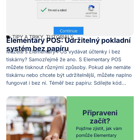
TIPY A TRIKY
,
TUTORIALY
Elementary POS: Udržitelný pokladní
systém bez papíru
Můžete s Elementary POS vydávat účtenky i bez
tiskárny? Samozřejmě že ano. S Elementary POS
můžete tisknout různými způsoby. Pokud ale nemáte
tiskárnu nebo chcete být udržitelnější, můžete naplno
fungovat i bez ní. Téměř bez papíru: Sdílejte kód...
Připraveni
začít?
Pojďme zjistit, jak vám
pomůže Elementary