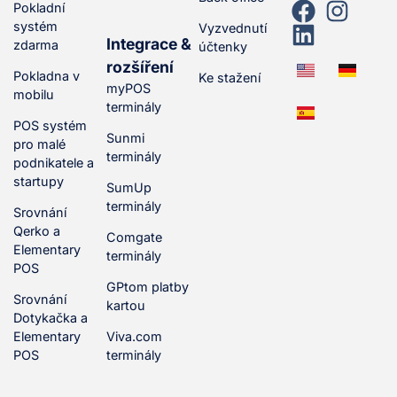
Pokladní
systém
Vyzvednutí
Integrace &
zdarma
účtenky
rozšíření
Pokladna v
Ke stažení
myPOS
mobilu
terminály
POS systém
Sunmi
pro malé
terminály
podnikatele a
startupy
SumUp
terminály
Srovnání
Qerko a
Comgate
Elementary
terminály
POS
GPtom platby
Srovnání
kartou
Dotykačka a
Elementary
Viva.com
POS
terminály