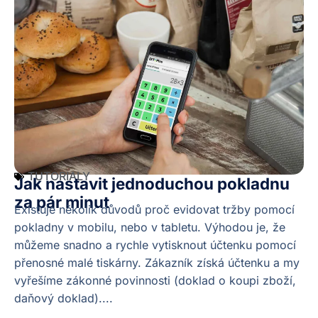
TUTORIALY
Jak nastavit jednoduchou pokladnu
za pár minut
Existuje několik důvodů proč evidovat tržby pomocí
pokladny v mobilu, nebo v tabletu. Výhodou je, že
můžeme snadno a rychle vytisknout účtenku pomocí
přenosné malé tiskárny. Zákazník získá účtenku a my
vyřešíme zákonné povinnosti (doklad o koupi zboží,
daňový doklad)....