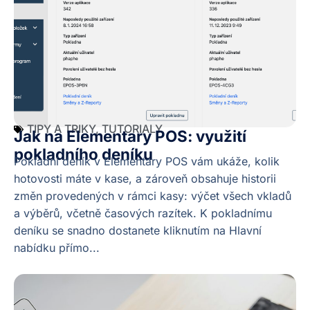
TIPY A TRIKY
,
TUTORIALY
Jak na Elementary POS: využití
pokladního deníku
Pokladní deník v Elementary POS vám ukáže, kolik
hotovosti máte v kase, a zároveň obsahuje historii
změn provedených v rámci kasy: výčet všech vkladů
a výběrů, včetně časových razítek. K pokladnímu
deníku se snadno dostanete kliknutím na Hlavní
nabídku přímo...