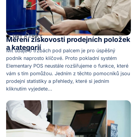
TIPY A TRIKY
Měření ziskovosti prodejních položek
a kategorií
Mít údaje o tržbách pod palcem je pro úspěšný
podnik naprosto klíčové. Proto pokladní systém
Elementary POS neustále rozšiřujeme o funkce, které
vám s tím pomůžou. Jedním z těchto pomocníků jsou
prodejní statistiky a přehledy, které si jedním
kliknutím vyjedete...