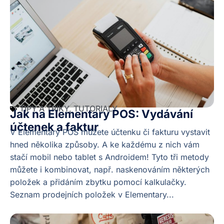
TIPY A TRIKY
,
TUTORIALY
Jak na Elementary POS: Vydávání
účtenek a faktur
V Elementary POS můžete účtenku či fakturu vystavit
hned několika způsoby. A ke každému z nich vám
stačí mobil nebo tablet s Androidem! Tyto tři metody
můžete i kombinovat, např. naskenováním některých
položek a přidáním zbytku pomocí kalkulačky.
Seznam prodejních položek v Elementary...