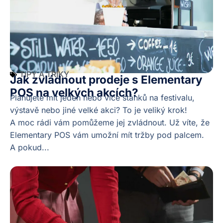
TIPY A TRIKY
Jak zvládnout prodeje s Elementary
POS na velkých akcích?
Plánujete mít jeden nebo více stánků na festivalu,
výstavě nebo jiné velké akci? To je veliký krok!
A moc rádi vám pomůžeme jej zvládnout. Už víte, že
Elementary POS vám umožní mít tržby pod palcem.
A pokud...