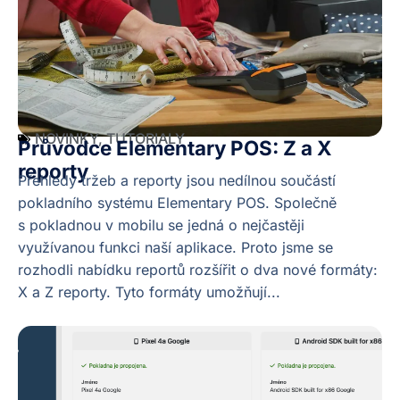
NOVINKY
,
TUTORIALY
Průvodce Elementary POS: Z a X
reporty
Přehledy tržeb a reporty jsou nedílnou součástí
pokladního systému Elementary POS. Společně
s pokladnou v mobilu se jedná o nejčastěji
využívanou funkci naší aplikace. Proto jsme se
rozhodli nabídku reportů rozšířit o dva nové formáty:
X a Z reporty. Tyto formáty umožňují...