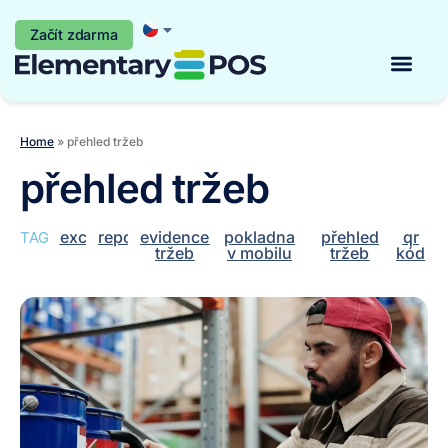
Začít zdarma
Začít zdarma
Home
»
přehled tržeb
přehled tržeb
excel
report
evidence
pokladna
přehled
qr
TAGY:
tržeb
v mobilu
tržeb
kód