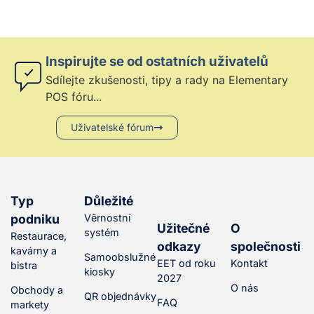
Inspirujte se od ostatních uživatelů
Sdílejte zkušenosti, tipy a rady na Elementary
POS fóru...
Uživatelské fórum
Typ
Důležité
podniku
Věrnostní
Užitečné
O
systém
Restaurace,
odkazy
společnosti
kavárny a
Samoobslužné
EET od roku
Kontakt
bistra
kiosky
2027
O nás
Obchody a
QR objednávky
FAQ
markety