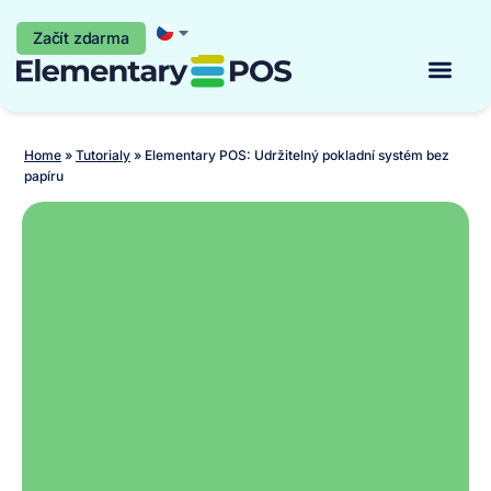
Začít zdarma
Začít zdarma
Home
»
Tutorialy
»
Elementary POS: Udržitelný pokladní systém bez
papíru