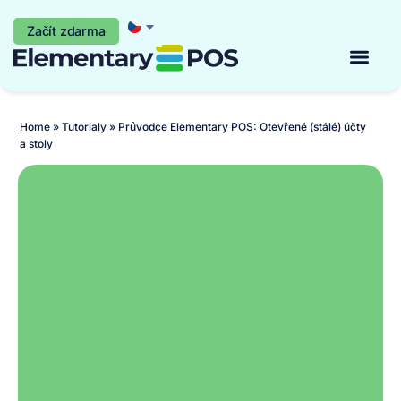
Začít zdarma
Začít zdarma
Home
»
Tutorialy
»
Průvodce Elementary POS: Otevřené (stálé) účty
a stoly