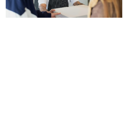
Motivujte zákazníky k dalšímu nákupu
s věrnostním programem od Elementary POS