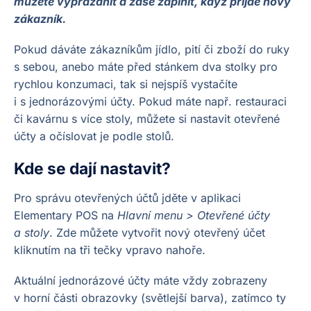
můžete vyprázdnit a zase zaplnit, když přijde nový
zákazník.
Pokud dáváte zákazníkům jídlo, pití či zboží do ruky
s sebou, anebo máte před stánkem dva stolky pro
rychlou konzumaci, tak si nejspíš vystačíte
i s jednorázovými účty. Pokud máte např. restauraci
či kavárnu s více stoly, můžete si nastavit otevřené
účty a očíslovat je podle stolů.
Kde se dají nastavit?
Pro správu otevřených účtů jděte v aplikaci
Elementary POS na
Hlavní menu > Otevřené účty
a stoly
. Zde můžete vytvořit nový otevřený účet
kliknutím na tři tečky vpravo nahoře.
Aktuální jednorázové účty máte vždy zobrazeny
v horní části obrazovky (světlejší barva), zatímco ty