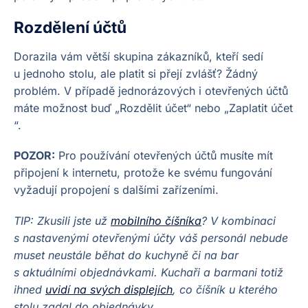
Rozdělení účtů
Dorazila vám větší skupina zákazníků, kteří sedí
u jednoho stolu, ale platit si přejí zvlášť? Žádný
problém. V případě jednorázových i otevřených účtů
máte možnost buď „Rozdělit účet“ nebo „Zaplatit účet
“.
POZOR:
Pro používání otevřených účtů musíte mít
připojení k internetu, protože ke svému fungování
vyžadují propojení s dalšími zařízeními.
TIP: Zkusili jste už
mobilního číšníka
? V kombinaci
s nastavenými otevřenými účty váš personál nebude
muset neustále běhat do kuchyně či na bar
s aktuálními objednávkami. Kuchaři a barmani totiž
ihned
uvidí na svých displejích
, co číšník u kterého
stolu zadal do objednávky.