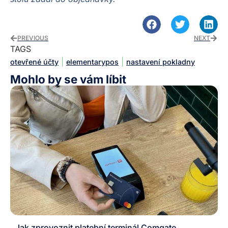
PREVIOUS
NEXT
TAGS
|
|
otevřené účty
elementarypos
nastavení pokladny
Mohlo by se vám líbit
Jak zprovoznit platební terminál Comgate